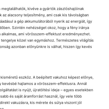
megtalálhatók, kivéve a gyártók zászlóshajóinak
 az alacsony teljesítmény, ami csak kis távolságban
ráadásul a gép akkumulátorából nyerik az energiát, így
dőben. Szintén nehézséget okoz, hogy a fény iránya
sra alkalmas, ami vörösszem-effektust eredményezhet.
ív tengelye közel van egymáshoz. Természetes világítás
donság azonban előnyünkre is válhat, hiszen így kevés
, kisméretű eszköz. A beépített vakuhoz képest előnye,
 így kevésbé hajlamos a vörösszem-effektusra. Annál
lgáltatást is nyújt, újratöltési ideje – egyes esetekben
abb és saját áramforrást használ, így vele több
direkt vakuzásra, kis mérete és súlya viszont jól
oz.