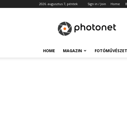
2026. augusztus 7, péntek
Sign in / Join
Home
B
Photonet
HOME
MAGAZIN
FOTÓMŰVÉSZE