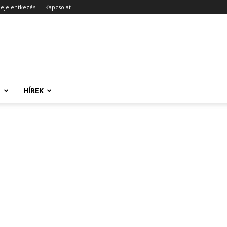
ejelentkezés
Kapcsolat
T
HÍREK