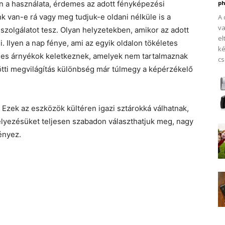
len a használata, érdemes az adott fényképezési
ph
k van-e rá vagy meg tudjuk-e oldani nélküle is a
A 
va
szolgálatot tesz. Olyan helyzetekben, amikor az adott
el
 Ilyen a nap fénye, ami az egyik oldalon tökéletes
ké
n éles árnyékok keletkeznek, amelyek nem tartalmaznak
cs
zötti megvilágítás különbség már túlmegy a képérzékelő
. Ezek az eszközök kültéren igazi sztárokká válhatnak,
elyezésüket teljesen szabadon választhatjuk meg, nagy
ényez.