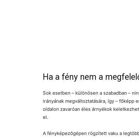
Ha a fény nem a megfelelő
Sok esetben – különösen a szabadban – ninc
irányának megváltoztatására, így – főképp e
oldalon zavaróan éles árnyékok keletkezhetn
el.
A fényképezőgépen rögzített vaku a legtöb