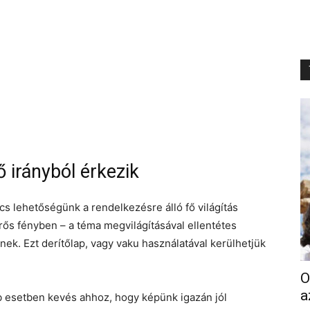
 irányból érkezik
s lehetőségünk a rendelkezésre álló fő világítás
rős fényben – a téma megvilágításával ellentétes
ek. Ezt derítőlap, vagy vaku használatával kerülhetjük
O
a
b esetben kevés ahhoz, hogy képünk igazán jól