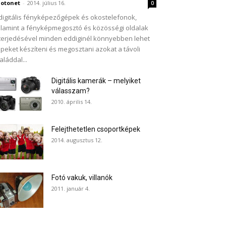
otonet
-
2014. július 16.
0
digitális fényképezőgépek és okostelefonok,
lamint a fényképmegosztó és közösségi oldalak
terjedésével minden eddiginél könnyebben lehet
peket készíteni és megosztani azokat a távoli
aláddal...
Digitális kamerák – melyiket
válasszam?
2010. április 14.
Felejthetetlen csoportképek
2014. augusztus 12.
Fotó vakuk, villanók
2011. január 4.