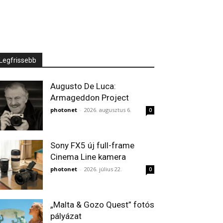
Legfrissebb
Augusto De Luca:
Armageddon Project
photonet
-
2026. augusztus 6.
0
Sony FX5 új full-frame
Cinema Line kamera
photonet
-
2026. július 22.
0
„Malta & Gozo Quest” fotós
pályázat