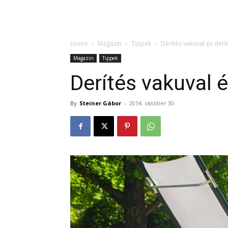
Home
Magazin
Tippek
Derítés vakuval és derí
Magazin
Tippek
Derítés vakuval é
By
Steiner Gábor
-
2014. október 30.