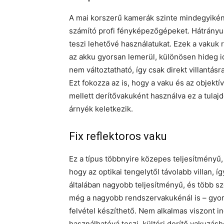
A mai korszerű kamerák szinte mindegyikén 
számító profi fényképezőgépeket. Hátrányuk
teszi lehetővé használatukat. Ezek a vakuk 
az akku gyorsan lemerül, különösen hideg i
nem változtatható, így csak direkt villantá
Ezt fokozza az is, hogy a vaku és az objekt
mellett derítővakuként használva ez a tulaj
árnyék keletkezik.
Fix reflektoros vaku
Ez a típus többnyire közepes teljesítményű
hogy az optikai tengelytől távolabb villan,
általában nagyobb teljesítményű, és több szo
még a nagyobb rendszervakukénál is – gyors
felvétel készíthető. Nem alkalmas viszont in
használhatóvá teszi, kültéri derítő vakuzásh