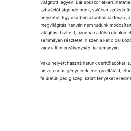
világított legyen. Bár sokszor elkerülhetet
szituációt átgondolnunk, valóban szükségün
helyzetet. Egy esetben azonban biztosan jó 
megvilágítás irányán nem tudunk módosítani.
világítást biztosít, azonban a túlsó oldalo
semmilyen részletet, hiszen a két oldal kö
vagy a film érzékenységi tartományán.
Vaku helyett használhatunk derítőlapokat is
hiszen nem igényelnek energiaellátást, elh
felületük pedig szép, szórt fényeket eredm