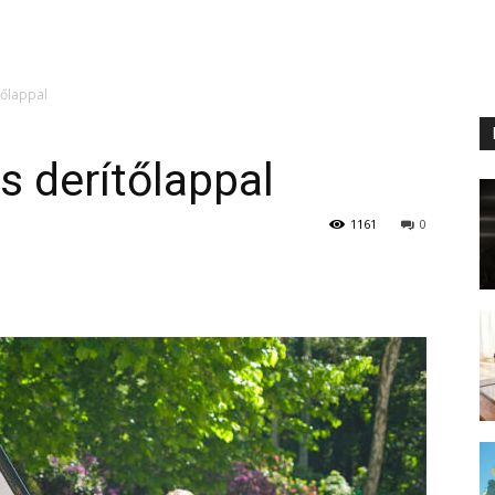
tőlappal
s derítőlappal
1161
0