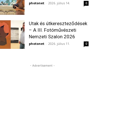
photonet
-
2026. július 14.
0
Utak és útkereszteződések
– A III. Fotóművészeti
Nemzeti Szalon 2026
photonet
-
2026. július 11.
0
- Advertisement -