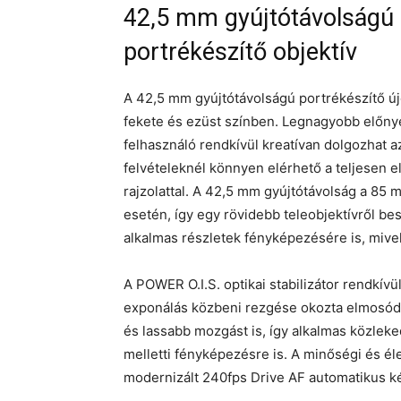
42,5 mm gyújtótávolságú 
portrékészítő objektív
A 42,5 mm gyújtótávolságú portrékészítő új
fekete és ezüst színben. Legnagyobb előny
felhasználó rendkívül kreatívan dolgozhat 
felvételeknél könnyen elérhető a teljesen el
rajzolattal. A 42,5 mm gyújtótávolság a 8
esetén, így egy rövidebb teleobjektívről bes
alkalmas részletek fényképezésére is, mivel
A POWER O.I.S. optikai stabilizátor rendkí
exponálás közbeni rezgése okozta elmosódá
és lassabb mozgást is, így alkalmas közlek
melletti fényképezésre is. A minőségi és 
modernizált 240fps Drive AF automatikus ké