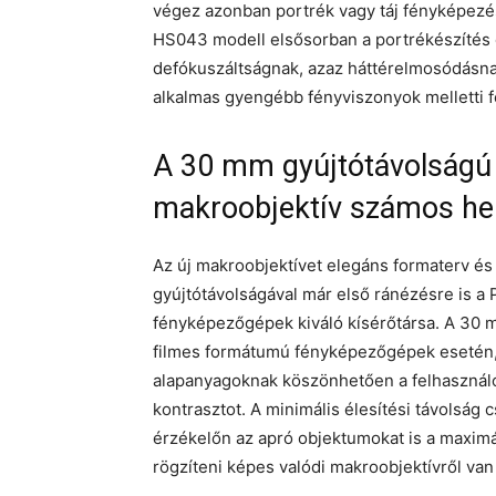
végez azonban portrék vagy táj fényképezé
HS043 modell elsősorban a portrékészítés e
defókuszáltságnak, azaz háttérelmosódásna
alkalmas gyengébb fényviszonyok melletti 
A 30 mm gyújtótávolságú 
makroobjektív számos hel
Az új makroobjektívet elegáns formaterv és 
gyújtótávolságával már első ránézésre is 
fényképezőgépek kiváló kísérőtársa. A 30 
filmes formátumú fényképezőgépek esetén, a
alapanyagoknak köszönhetően a felhasználók 
kontrasztot. A minimális élesítési távolság 
érzékelőn az apró objektumokat is a maxi
rögzíteni képes valódi makroobjektívről van