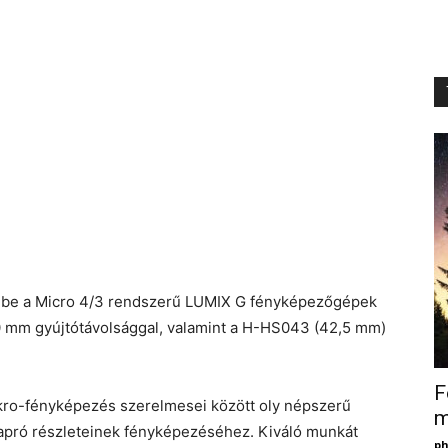
tt be a Micro 4/3 rendszerű LUMIX G fényképezőgépek
 mm gyújtótávolsággal, valamint a H-HS043 (42,5 mm)
F
kro-fényképezés szerelmesei között oly népszerű
m
 apró részleteinek fényképezéséhez. Kiváló munkát
ph