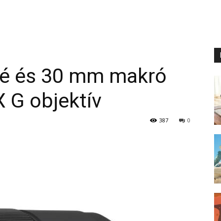
ré és 30 mm makró
 G objektív
387
0