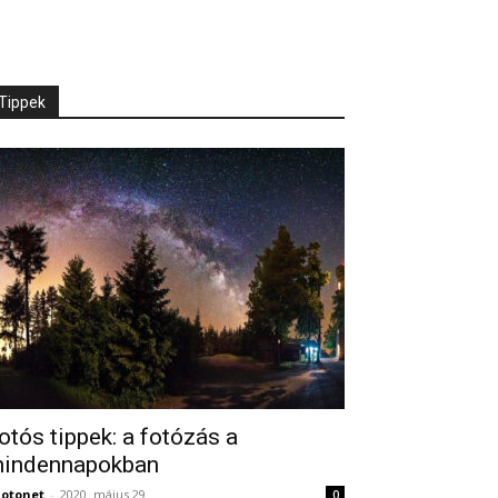
Tippek
otós tippek: a fotózás a
indennapokban
otonet
-
2020. május 29.
0