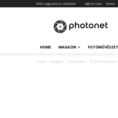
2026. augusztus 6, csütörtök
Sign in / Join
Home
Photonet
HOME
MAGAZIN
FOTÓMŰVÉSZE
Home
Magazin
Felszerelés
Új 42,5 mm portré