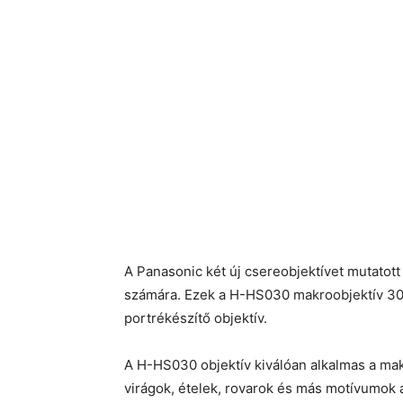
A Panasonic két új csereobjektívet mutato
számára. Ezek a H-HS030 makroobjektív 30
portrékészítő objektív.
A H-HS030 objektív kiválóan alkalmas a ma
virágok, ételek, rovarok és más motívumok