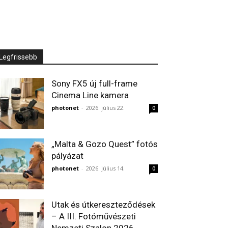
Legfrissebb
Sony FX5 új full-frame
Cinema Line kamera
photonet
-
2026. július 22.
0
„Malta & Gozo Quest” fotós
pályázat
photonet
-
2026. július 14.
0
Utak és útkereszteződések
– A III. Fotóművészeti