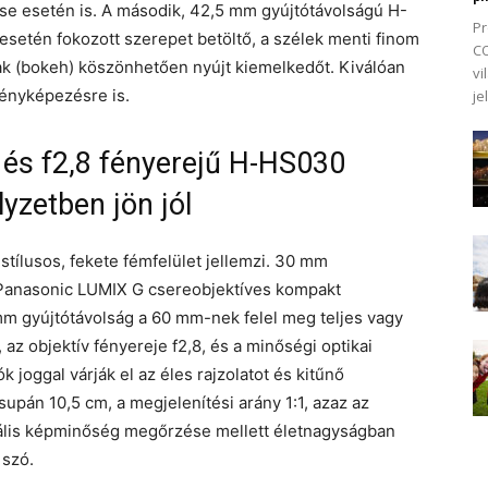
se esetén is. A második, 42,5 mm gyújtótávolságú H-
Pr
setén fokozott szerepet betöltő, a szélek menti finom
CO
k (bokeh) köszönhetően nyújt kiemelkedőt. Kiválóan
vi
fényképezésre is.
je
és f2,8 fényerejű H-HS030
yzetben jön jól
stílusos, fekete fémfelület jellemzi. 30 mm
a Panasonic LUMIX G csereobjektíves kompakt
mm gyújtótávolság a 60 mm-nek felel meg teljes vagy
z objektív fényereje f2,8, és a minőségi optikai
joggal várják el az éles rajzolatot és kitűnő
csupán 10,5 cm, a megjelenítési arány 1:1, azaz az
mális képminőség megőrzése mellett életnagyságban
 szó.