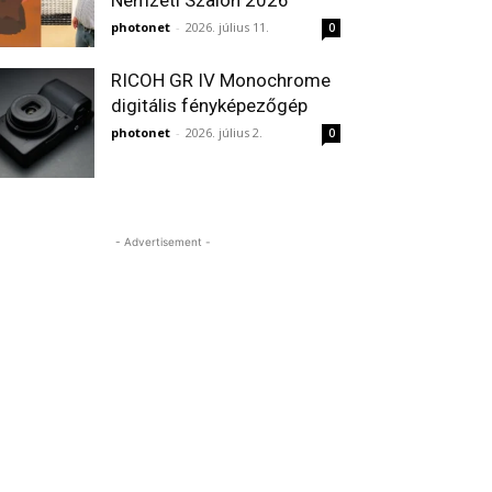
Nemzeti Szalon 2026
photonet
-
2026. július 11.
0
RICOH GR IV Monochrome
digitális fényképezőgép
photonet
-
2026. július 2.
0
- Advertisement -