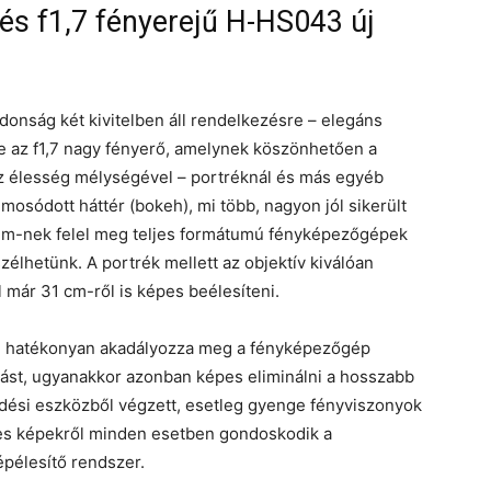
és f1,7 fényerejű H-HS043 új
donság két kivitelben áll rendelkezésre – elegáns
e az f1,7 nagy fényerő, amelynek köszönhetően a
az élesség mélységével – portréknál és más egyéb
mosódott háttér (bokeh), mi több, nagyon jól sikerült
5 mm-nek felel meg teljes formátumú fényképezőgépek
zélhetünk. A portrék mellett az objektív kiválóan
 már 31 cm-ről is képes beélesíteni.
vül hatékonyan akadályozza meg a fényképezőgép
st, ugyanakkor azonban képes eliminálni a hosszabb
edési eszközből végzett, esetleg gyenge fényviszonyok
éles képekről minden esetben gondoskodik a
pélesítő rendszer.