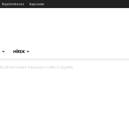
Bejelentkezés
Kapcsolat
T
HÍREK
 és 30 mm makró Panasonic LUMIX G objektív