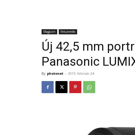
Magazin
Felszerelés
Új 42,5 mm port
Panasonic LUMIX
By
photonet
-
2015. február 24.