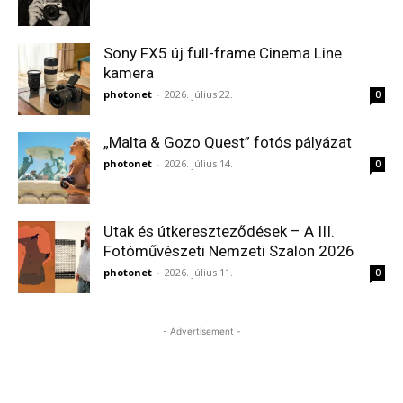
Sony FX5 új full-frame Cinema Line
kamera
photonet
-
2026. július 22.
0
„Malta & Gozo Quest” fotós pályázat
photonet
-
2026. július 14.
0
Utak és útkereszteződések – A III.
Fotóművészeti Nemzeti Szalon 2026
photonet
-
2026. július 11.
0
- Advertisement -