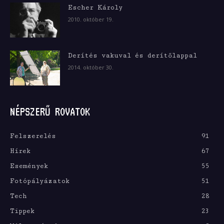
Escher Károly
2010. október 19.
Derítés vakuval és derítőlappal
2014. október 30.
NÉPSZERŰ ROVATOK
Felszerelés
91
Hírek
67
Események
55
Fotópályázatok
51
Tech
28
Tippek
23