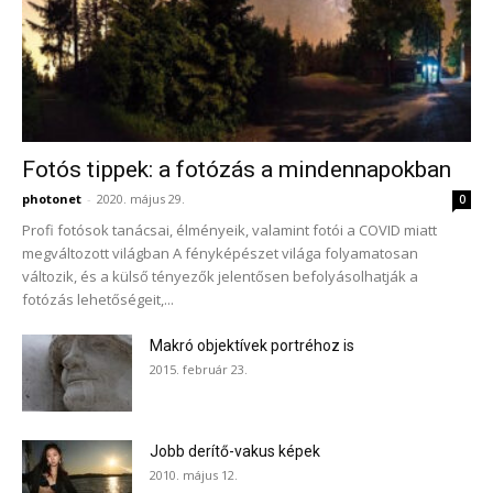
Fotós tippek: a fotózás a mindennapokban
photonet
-
2020. május 29.
0
Profi fotósok tanácsai, élményeik, valamint fotói a COVID miatt
megváltozott világban A fényképészet világa folyamatosan
változik, és a külső tényezők jelentősen befolyásolhatják a
fotózás lehetőségeit,...
Makró objektívek portréhoz is
2015. február 23.
Jobb derítő-vakus képek
2010. május 12.