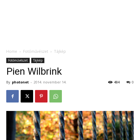
Home
Fotóművészet
Tájkép
Fotóművészet
Tájkép
Pien Wilbrink
By
photonet
-
2014. november 14.
484
0