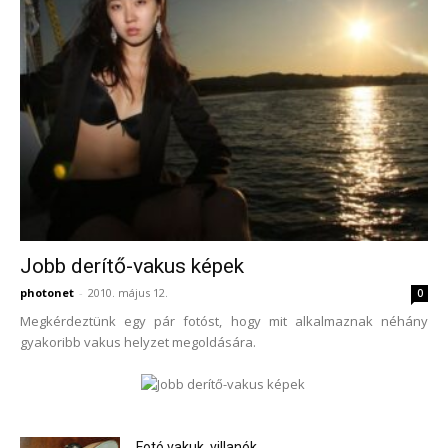
Jobb derítő-vakus képek
photonet
-
2010. május 12.
0
Megkérdeztünk egy pár fotóst, hogy mit alkalmaznak néhány
gyakoribb vakus helyzet megoldására.
Fotó vakuk, villanók