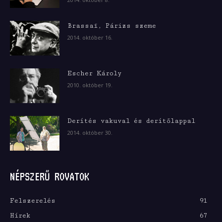
Brassaï, Párizs szeme
2014. október 16.
Escher Károly
2010. október 19.
Derítés vakuval és derítőlappal
2014. október 30.
NÉPSZERŰ ROVATOK
Felszerelés
91
Hírek
67