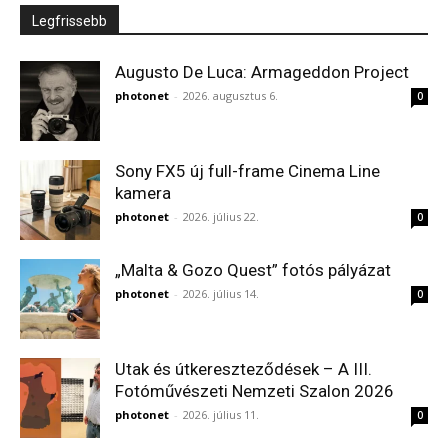
Legfrissebb
Augusto De Luca: Armageddon Project
photonet
-
2026. augusztus 6.
0
Sony FX5 új full-frame Cinema Line
kamera
photonet
-
2026. július 22.
0
„Malta & Gozo Quest” fotós pályázat
photonet
-
2026. július 14.
0
Utak és útkereszteződések – A III.
Fotóművészeti Nemzeti Szalon 2026
photonet
-
2026. július 11.
0