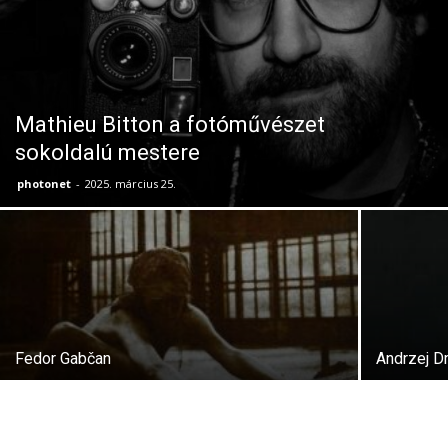
Mathieu Bitton a fotóművészet
sokoldalú mestere
photonet
-
2025. március 25.
Fedor Gabčan
Andrzej D