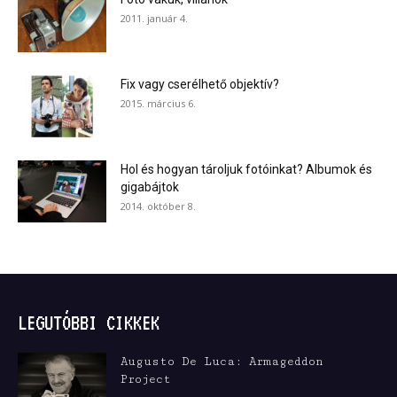
2011. január 4.
Fix vagy cserélhető objektív?
2015. március 6.
Hol és hogyan tároljuk fotóinkat? Albumok és
gigabájtok
2014. október 8.
LEGUTÓBBI CIKKEK
Augusto De Luca: Armageddon
Project