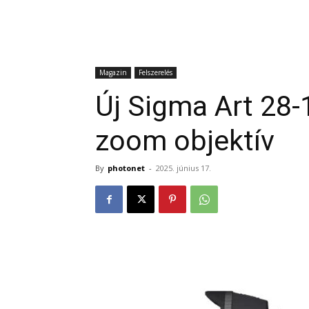
Magazin
Felszerelés
Új Sigma Art 28
zoom objektív
By
photonet
-
2025. június 17.