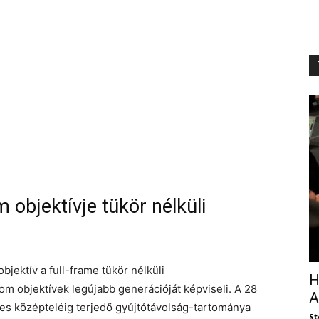
objektívje tükör nélküli
ektív a full-frame tükör nélküli
H
 objektívek legújabb generációját képviseli. A 28
A
s középteléig terjedő gyújtótávolság-tartománya
St