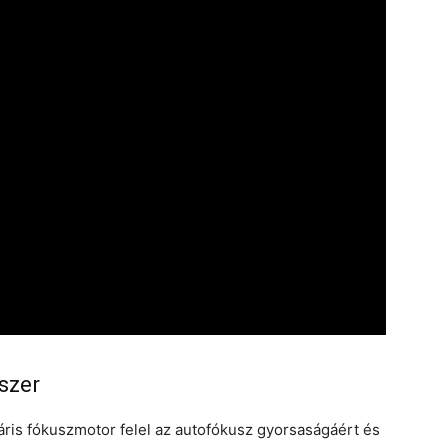
szer
áris fókuszmotor felel az autofókusz gyorsaságáért és