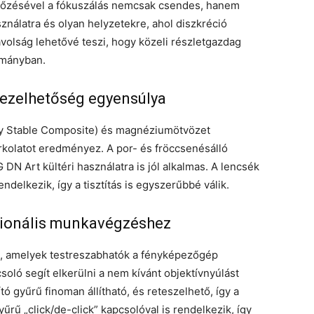
llőzésével a fókuszálás nemcsak csendes, hanem
ználatra és olyan helyzetekre, ahol diszkréció
volság lehetővé teszi, hogy közeli részletgazdag
tományban.
 kezelhetőség egyensúlya
ly Stable Composite) és magnéziumötvözet
rkolatot eredményez. A por- és fröccsenésálló
N Art kültéri használatra is jól alkalmas. A lencsék
endelkezik, így a tisztítás is egyszerűbbé válik.
zionális munkavégzéshez
ik, amelyek testreszabhatók a fényképezőgép
ló segít elkerülni a nem kívánt objektívnyúlást
tó gyűrű finoman állítható, és reteszelhető, így a
űrű „click/de-click” kapcsolóval is rendelkezik, így