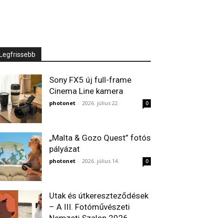
Legfrissebb
Sony FX5 új full-frame
Cinema Line kamera
photonet
-
2026. július 22.
0
„Malta & Gozo Quest” fotós
pályázat
photonet
-
2026. július 14.
0
Utak és útkereszteződések
– A III. Fotóművészeti