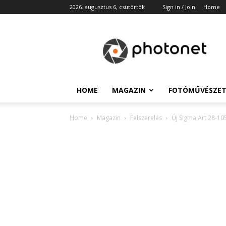
2026. augusztus 6, csütörtök
Sign in / Join
Home
Photonet
HOME
MAGAZIN
FOTÓMŰVÉSZE
Home
Magazin
Felszerelés
Új Sigma Art 28-1