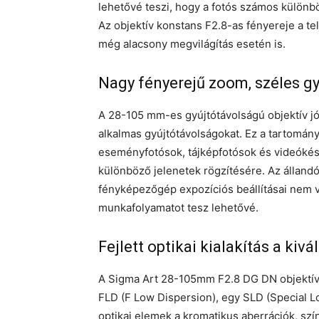
lehetővé teszi, hogy a fotós számos különbö
Az objektív konstans F2.8-as fényereje a te
még alacsony megvilágítás esetén is.
Nagy fényerejű zoom, széles g
A 28-105 mm-es gyújtótávolságú objektív jó
alkalmas gyújtótávolságokat. Ez a tartomán
eseményfotósok, tájképfotósok és videókés
különböző jelenetek rögzítésére. Az állandó
fényképezőgép expozíciós beállításai nem v
munkafolyamatot tesz lehetővé.
Fejlett optikai kialakítás a k
A Sigma Art 28-105mm F2.8 DG DN objektív 
FLD (F Low Dispersion), egy SLD (Special Lo
optikai elemek a kromatikus aberrációk, szí