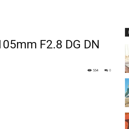
-105mm F2.8 DG DN
554
0