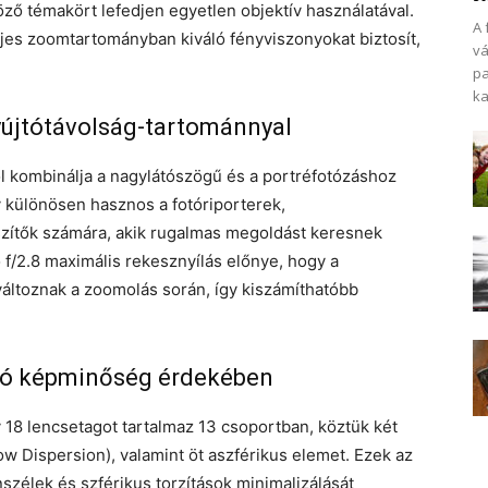
ző témakört lefedjen egyetlen objektív használatával.
A 
ljes zoomtartományban kiváló fényviszonyokat biztosít,
vá
pa
ka
yújtótávolság-tartománnyal
l kombinálja a nagylátószögű és a portréfotózáshoz
y különösen hasznos a fotóriporterek,
zítők számára, akik rugalmas megoldást keresnek
 f/2.8 maximális rekesznyílás előnye, hogy a
áltoznak a zoomolás során, így kiszámíthatóbb
iváló képminőség érdekében
18 lencsetagot tartalmaz 13 csoportban, köztük két
w Dispersion), valamint öt aszférikus elemet. Ezek az
nszélek és szférikus torzítások minimalizálását