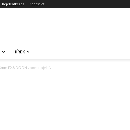
Bejelentkezés
Kapcsolat
T
HÍREK
05mm F2.8 DG DN zoom objektív