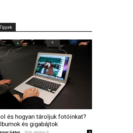
Tippek
ol és hogyan tároljuk fotóinkat?
lbumok és gigabájtok
einer Gábor
-
2014. október 8.
0