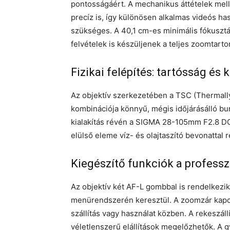
pontosságáért. A mechanikus áttételek me
precíz is, így különösen alkalmas videós has
szükséges. A 40,1 cm-es minimális fókusztá
felvételek is készüljenek a teljes zoomtar
Fizikai felépítés: tartósság és
Az objektív szerkezetében a TSC (Thermal
kombinációja könnyű, mégis időjárásálló bu
kialakítás révén a SIGMA 28-105mm F2.8 DG D
elülső eleme víz- és olajtaszító bevonattal r
Kiegészítő funkciók a profess
Az objektív két AF-L gombbal is rendelkez
menürendszerén keresztül. A zoomzár kapcso
szállítás vagy használat közben. A rekeszállí
véletlenszerű elállítások megelőzhetők. A gy