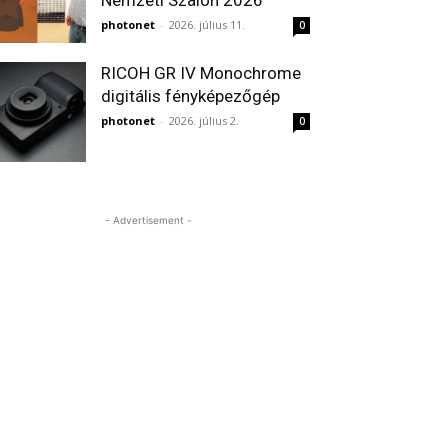
Nemzeti Szalon 2026
photonet
-
2026. július 11.
0
RICOH GR IV Monochrome
digitális fényképezőgép
photonet
-
2026. július 2.
0
- Advertisement -