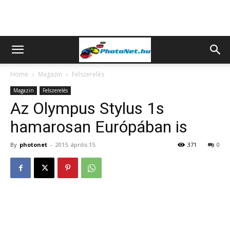
Home
Magazin
Felszerelés
Magazin
Felszerelés
Az Olympus Stylus 1s
hamarosan Európában is
By
photonet
-
2015. április 15.
371
0