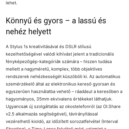
lehet.
Könnyű és gyors – a lassú és
nehéz helyett
A Stylus 1s kreativitásával és DSLR stílusú
kezelhetőségével valódi kihívást jelent a tradicionális
fényképezőgép-kategóriák számára – hiszen tudása
mellett a nagyméretű, komplex, több objektíves
rendszerek nehézkességét küszöböli ki. Az automatikus
szemérzékelő által az elektronikus kereső gyorsan és
egyszerűen használatba vehető – ráadásul a keresőben a
hagyományos, 35mm ekvivalens értékeket láthatjuk.
Ugyancsak új szolgáltatás az okostelefonról (az OI.Share
v2.5 alkalmazás segítségével), távirányítással
vezérelhető kioldó, az időzített sorozatfelvétel (Interval
Shooting), a Time-Lapse felvételi mód, valamint a