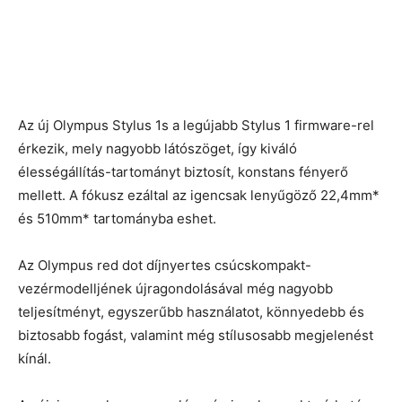
Az új Olympus Stylus 1s a legújabb Stylus 1 firmware-rel
érkezik, mely nagyobb látószöget, így kiváló
élességállítás-tartományt biztosít, konstans fényerő
mellett. A fókusz ezáltal az igencsak lenyűgöző 22,4mm*
és 510mm* tartományba eshet.
Az Olympus red dot díjnyertes csúcskompakt-
vezérmodelljének újragondolásával még nagyobb
teljesítményt, egyszerűbb használatot, könnyedebb és
biztosabb fogást, valamint még stílusosabb megjelenést
kínál.