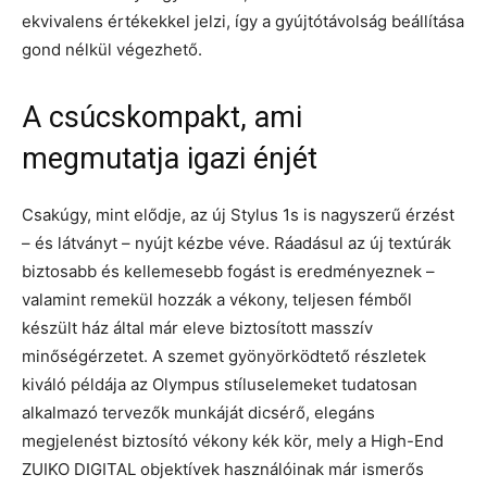
ekvivalens értékekkel jelzi, így a gyújtótávolság beállítása
gond nélkül végezhető.
A csúcskompakt, ami
megmutatja igazi énjét
Csakúgy, mint elődje, az új Stylus 1s is nagyszerű érzést
– és látványt – nyújt kézbe véve. Ráadásul az új textúrák
biztosabb és kellemesebb fogást is eredményeznek –
valamint remekül hozzák a vékony, teljesen fémből
készült ház által már eleve biztosított masszív
minőségérzetet. A szemet gyönyörködtető részletek
kiváló példája az Olympus stíluselemeket tudatosan
alkalmazó tervezők munkáját dicsérő, elegáns
megjelenést biztosító vékony kék kör, mely a High-End
ZUIKO DIGITAL objektívek használóinak már ismerős