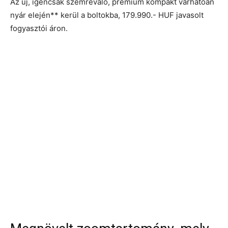
Az új, igencsak szemrevaló, prémium kompakt várhatóan
nyár elején** kerül a boltokba, 179.990.- HUF javasolt
fogyasztói áron.