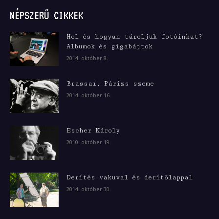
NÉPSZERŰ CIKKEK
Hol és hogyan tároljuk fotóinkat?
Albumok és gigabájtok
2014. október 8.
Brassaï, Párizs szeme
2014. október 16.
Escher Károly
2010. október 19.
Derítés vakuval és derítőlappal
2014. október 30.