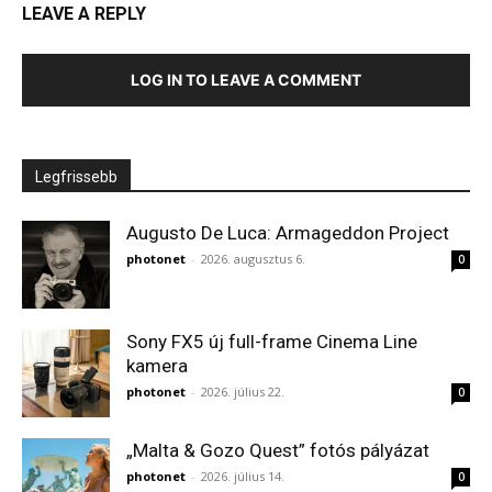
LEAVE A REPLY
LOG IN TO LEAVE A COMMENT
Legfrissebb
Augusto De Luca: Armageddon Project
photonet
-
2026. augusztus 6.
0
Sony FX5 új full-frame Cinema Line
kamera
photonet
-
2026. július 22.
0
„Malta & Gozo Quest” fotós pályázat
photonet
-
2026. július 14.
0