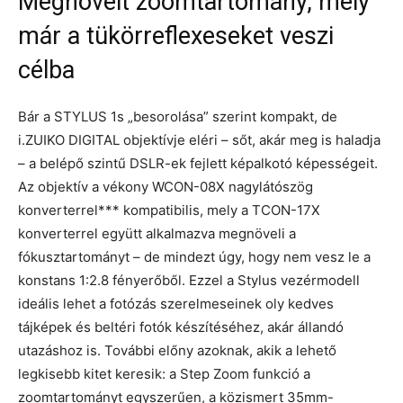
Megnövelt zoomtartomány, mely
már a tükörreflexeseket veszi
célba
Bár a STYLUS 1s „besorolása” szerint kompakt, de
i.ZUIKO DIGITAL objektívje eléri – sőt, akár meg is haladja
– a belépő szintű DSLR-ek fejlett képalkotó képességeit.
Az objektív a vékony WCON-08X nagylátószög
konverterrel*** kompatibilis, mely a TCON-17X
konverterrel együtt alkalmazva megnöveli a
fókusztartományt – de mindezt úgy, hogy nem vesz le a
konstans 1:2.8 fényerőből. Ezzel a Stylus vezérmodell
ideális lehet a fotózás szerelmeseinek oly kedves
tájképek és beltéri fotók készítéséhez, akár állandó
utazáshoz is. További előny azoknak, akik a lehető
legkisebb kitet keresik: a Step Zoom funkció a
zoomtartományt egyszerűen, a közismert 35mm-