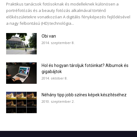
Praktikus tanácsok fotósoknak és modelleknek különösen a
portréfotózás és a beauty fotózás alkalmával történő
előkészületekre vonatkozóan A digitális fényképezés fejlődésével
a nagy felbontású (HD) technológia...
Obi van
2014. szeptember 8.
Hol és hogyan tároljuk fotóinkat? Albumok és
gigabájtok
2014. október 8.
Néhány tipp jobb színes képek készítéséhez
2010. szeptember 2.