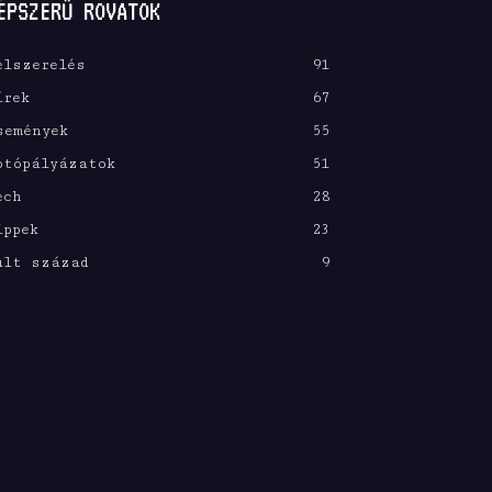
ÉPSZERŰ ROVATOK
elszerelés
91
írek
67
semények
55
otópályázatok
51
ech
28
ippek
23
últ század
9