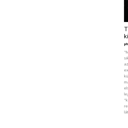
T
k
ph
"M
si
az
e
kü
má
el
l
"k
r
lá