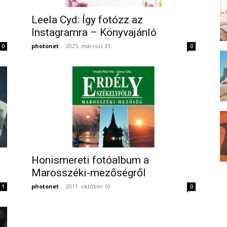
Leela Cyd: Így fotózz az
Instagramra – Könyvajánló
photonet
-
2025. március 31.
0
0
Honismereti fotóalbum a
Marosszéki-mezőségről
photonet
-
2011. október 10.
1
0