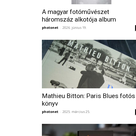
A magyar fotóművészet
háromszáz alkotója album
photonet
-
2026. június 19.
Mathieu Bitton: Paris Blues fotós
könyv
photonet
-
2025. március 25.