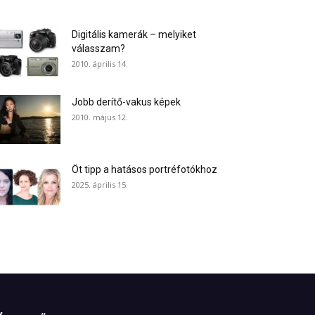
Digitális kamerák – melyiket
válasszam?
2010. április 14.
Jobb derítő-vakus képek
2010. május 12.
Öt tipp a hatásos portréfotókhoz
2025. április 15.