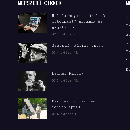
NÉPSZERŰ CIKKEK
N
Hol és hogyan tároljuk
F
fotóinkat? Albumok és
H
gigabájtok
2014. október 8.
E
F
Brassaï, Párizs szeme
T
2014. október 16.
T
M
Escher Károly
2010. október 19.
Derítés vakuval és
derítőlappal
2014. október 30.