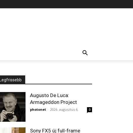
Legfrissebb
Augusto De Luca:
Armageddon Project
photonet
-
2026. augusztus 6.
0
Sony FX5 új full-frame