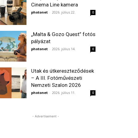
Cinema Line kamera
photonet
-
2026. július 22.
0
„Malta & Gozo Quest” fotós
pályázat
photonet
-
2026. július 14.
0
Utak és útkereszteződések
– A III. Fotóművészeti
Nemzeti Szalon 2026
photonet
-
2026. július 11.
0
- Advertisement -