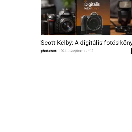
Scott Kelby: A digitális fotós kön
photonet
-
2011. szeptember 12.