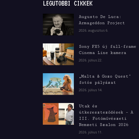
LEGUTÓBBI CIKKEK
Augusto De Luca:
Armageddon Project
2026. augusztus 6.
Sony FX5 új full-frame
Cinema Line kamera
2026. július 22.
„Malta & Gozo Quest”
fotós pályázat
2026. július 14.
Utak és
útkereszteződések – A
III. Fotóművészeti
Nemzeti Szalon 2026
2026. július 11.