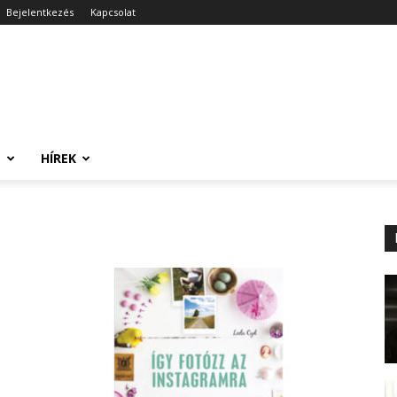
Bejelentkezés
Kapcsolat
T
HÍREK