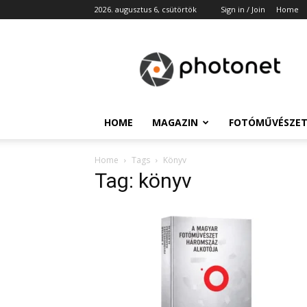
2026. augusztus 6, csütörtök
Sign in / Join
Home
Photonet
HOME
MAGAZIN
FOTÓMŰVÉSZE
Home
Tags
Könyv
Tag: könyv