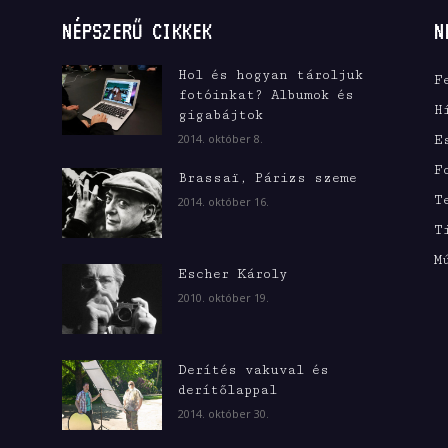
NÉPSZERŰ CIKKEK
N
Hol és hogyan tároljuk
F
fotóinkat? Albumok és
H
gigabájtok
2014. október 8.
E
F
Brassaï, Párizs szeme
T
2014. október 16.
T
M
Escher Károly
2010. október 19.
Derítés vakuval és
derítőlappal
2014. október 30.