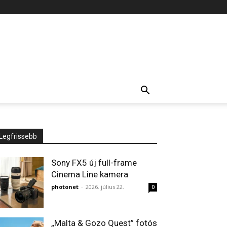
Legfrissebb
Sony FX5 új full-frame
Cinema Line kamera
photonet
-
2026. július 22.
0
„Malta & Gozo Quest” fotós