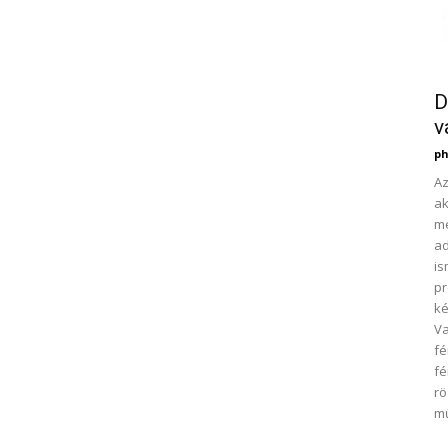
D
v
ph
Az
ak
mé
ad
is
pr
ké
V
fé
fé
rö
m