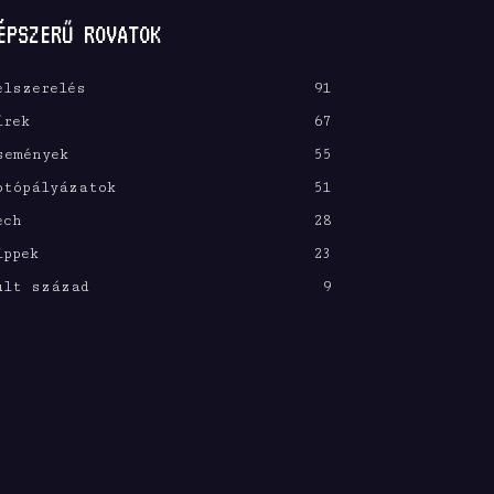
ÉPSZERŰ ROVATOK
elszerelés
91
írek
67
semények
55
otópályázatok
51
ech
28
ippek
23
últ század
9