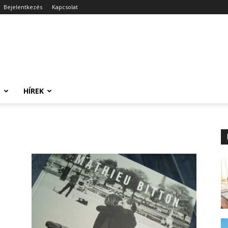
Bejelentkezés
Kapcsolat
T
HÍREK