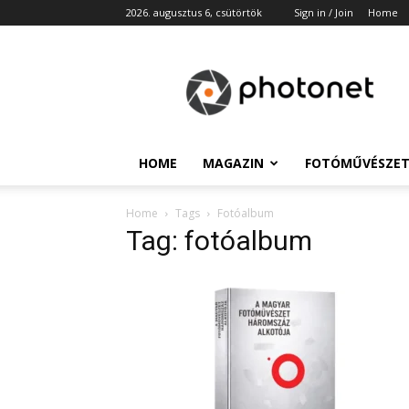
2026. augusztus 6, csütörtök
Sign in / Join
Home
Photonet
HOME
MAGAZIN
FOTÓMŰVÉSZE
Home
Tags
Fotóalbum
Tag: fotóalbum