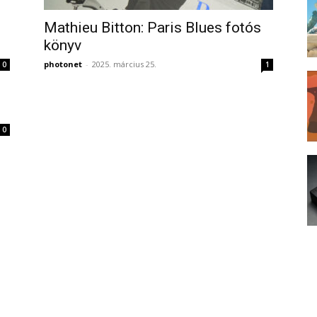
Mathieu Bitton: Paris Blues fotós
könyv
photonet
-
2025. március 25.
0
1
0