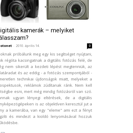
igitális kamerák – melyiket
álasszam?
otonet
-
2010. április 14.
0
oknak próbálunk meg egy kis segítséget nyújtani,
ik régóta kacsingatnak a digitális fotózás felé, de
g nem sikerült a kezdeti lépést megtenniük, az
atáradat és az eddig - a fotózás szempontjából -
meretlen technikai újdonságok miatt, melyeket a
ospektusok, reklámok zúdítanak ránk. Nem kell
tségbe esni, mert még mindig fotózásról van szó.
annak ugyan lényegi eltérések, de a digitális
nyképezögépeken is az objektíven keresztül jut a
ny a kamerába, van egy "eleme" ami ezt a fényt
gzíti és mindezt a kioldó lenyomásával hozzuk
űködésbe.