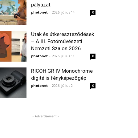
pályázat
photonet
-
2026. július 14.
0
Utak és útkereszteződések
– A III. Fotóművészeti
Nemzeti Szalon 2026
photonet
-
2026. július 11.
0
RICOH GR IV Monochrome
digitális fényképezőgép
photonet
-
2026. július 2.
0
- Advertisement -